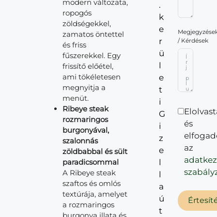
modern változata,
.
ropogós
k
zöldségekkel,
e
Megjegyzése
zamatos öntettel
r
/ Kérdések
és friss
ü
fűszerekkel. Egy
l
frissítő előétel,
ami tökéletesen
e
megnyitja a
t
menüt.
i
Ribeye steak
Elolvas
G
rozmaringos
és
i
burgonyával,
elfoga
z
szalonnás
az
e
zöldbabbal és sült
adatkez
paradicsommal
l
szabály
A Ribeye steak
l
szaftos és omlós
a
textúrája, amelyet
ú
Értesít
a rozmaringos
t
burgonya illata és