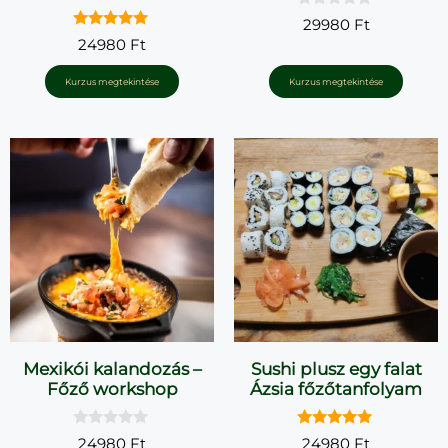
0
29980
Ft
a
5.00
24980
Ft
z
az 5-ből
5
-
Kurzus megtekintése
Kurzus megtekintése
b
ő
l
Mexikói kalandozás –
Sushi plusz egy falat
Főző workshop
Ázsia főzőtanfolyam
0
5.00
24980
Ft
24980
Ft