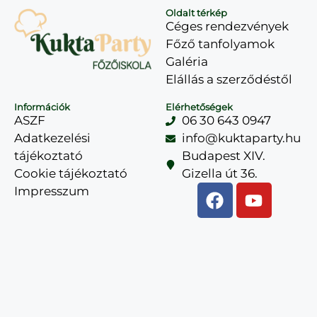
Oldalt térkép
Céges rendezvények
Főző tanfolyamok
Galéria
Elállás a szerződéstől
Információk
Elérhetőségek
ASZF
06 30 643 0947
Adatkezelési
info@kuktaparty.hu
tájékoztató
Budapest XIV.
Cookie tájékoztató
Gizella út 36.
Impresszum