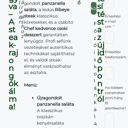
l
á
ő
gondolt
panzanella
va
sí
i
r
Parkolás:
saláta
, a lédús
Ribeye
v
l
–
té
steak
klasszikus
é
á
Értesítési
A
st
r
s
e-mail
köretekkel, és a csábító
F
h
cím
st
a
Chef kedvence csoki
ő
o
desszert
garantáltan
ea
z
z
z
lenyűgöz. Profi séfünk
k-
új
ő
vezetésével autentikus
raj
id
i
Értesítési
technikákat sajátíthatsz
telefonszám.
o
ő
s
el, és valódi steak-
n
élményt varázsolhatsz
p
k
az asztalra.
o
g
o
l
ók
n
Menü:
á
Ha többen
ál
tr
szeretnétek
n
m
ól
Újragondolt
jönni hány
k
fő
panzanella saláta
a!
jelentkezne?
a
A klasszikus
1
toszkán
kenyérsaláta
4