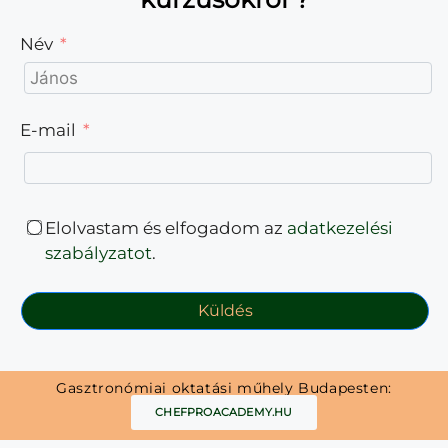
Név
E-mail
Elolvastam és elfogadom az
adatkezelési
szabályzatot
.
Küldés
Gasztronómiai oktatási műhely Budapesten:
CHEFPROACADEMY.HU