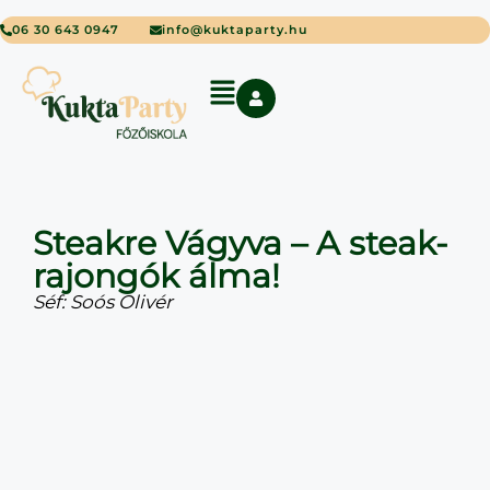
06 30 643 0947
info@kuktaparty.hu
Steakre Vágyva – A steak-
rajongók álma!
Séf: Soós Olivér