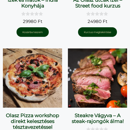
Konyhája
Street food kurzus
0
0
29980
Ft
24980
Ft
a
a
z
z
5
5
Kosárba teszem
Kurzus megtekintése
-
-
b
b
ő
ő
l
l
Olasz Pizza workshop
Steakre Vágyva – A
direkt kelesztéses
steak-rajongók álma!
tésztavezetéssel