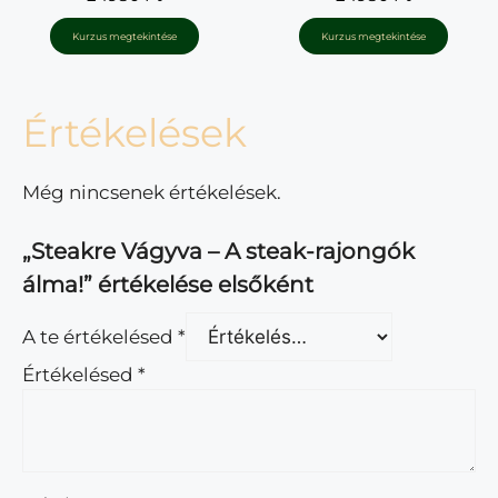
a
az 5-ből
z
5
Kurzus megtekintése
Kurzus megtekintése
-
b
ő
l
Értékelések
Még nincsenek értékelések.
„Steakre Vágyva – A steak-rajongók
álma!” értékelése elsőként
A te értékelésed
*
Értékelésed
*