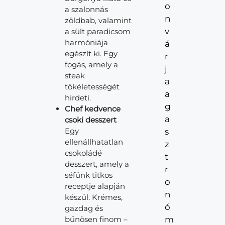
o
a szalonnás
n
zöldbab, valamint
v
a sült paradicsom
harmóniája
á
egészít ki. Egy
r
fogás, amely a
j
steak
a
tökéletességét
a
hirdeti.
g
Chef kedvence
a
csoki desszert
Egy
s
ellenállhatatlan
z
csokoládé
t
desszert, amely a
r
séfünk titkos
o
receptje alapján
n
készül. Krémes,
ó
gazdag és
bűnösen finom –
m