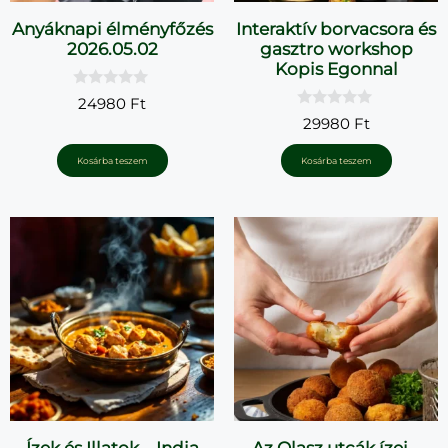
Anyáknapi élményfőzés
Interaktív borvacsora és
2026.05.02
gasztro workshop
Kopis Egonnal
0
24980
Ft
a
0
29980
Ft
z
a
5
z
-
5
Kosárba teszem
Kosárba teszem
b
-
ő
b
l
ő
l
Ízek és Illatok – India
Az Olasz utcák ízei –