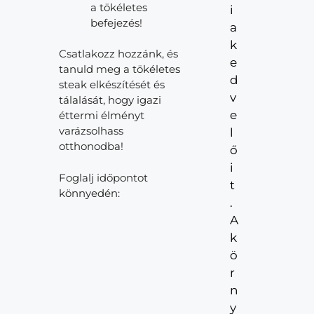
a tökéletes
i
befejezés!
a
k
Csatlakozz hozzánk, és
e
tanuld meg a tökéletes
d
steak elkészítését és
v
tálalását, hogy igazi
e
éttermi élményt
varázsolhass
l
otthonodba!
ő
i
Foglalj időpontot
t
könnyedén:
.
A
k
ö
r
n
y