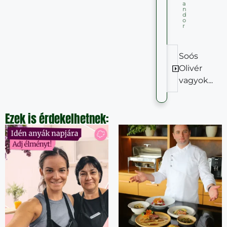
a
n
d
o
r
Soós
Olivér
vagyok...
Ezek is érdekelhetnek: