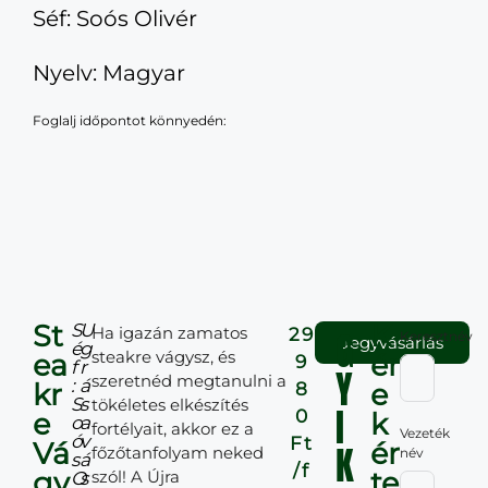
Séf: Soós Olivér
Nyelv: Magyar
Foglalj időpontot könnyedén:
St
K
S
U
Ha igazán zamatos
G
29
Keresztnév
Jegyvásárlás
é
g
steakre vágysz, és
ea
ér
9
f
r
Y
szeretnéd megtanulni a
:
á
kr
e
8
S
s
tökéletes elkészítés
I
0
e
k
o
a
fortélyait, akkor ez a
Vezeték
ó
v
Ft
Vá
ér
K
főzőtanfolyam neked
név
s
á
/f
gy
te
szól! A Újra
O
s