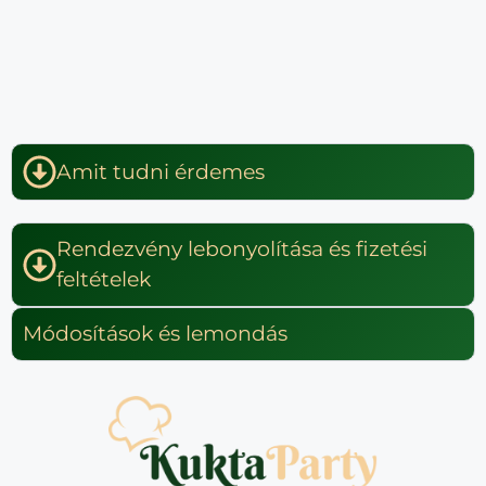
Amit tudni érdemes
Rendezvény lebonyolítása és fizetési
feltételek
Módosítások és lemondás