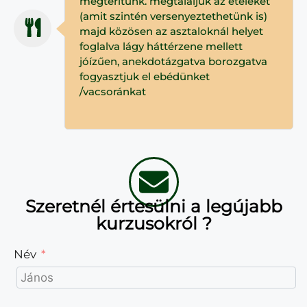
megterítünk. megtálaljuk az ételeket
(amit szintén versenyeztethetünk is)
majd közösen az asztaloknál helyet
foglalva lágy háttérzene mellett
jóízűen, anekdotázgatva borozgatva
fogyasztjuk el ebédünket
/vacsoránkat
Szeretnél értesülni a legújabb
kurzusokról ?
Név