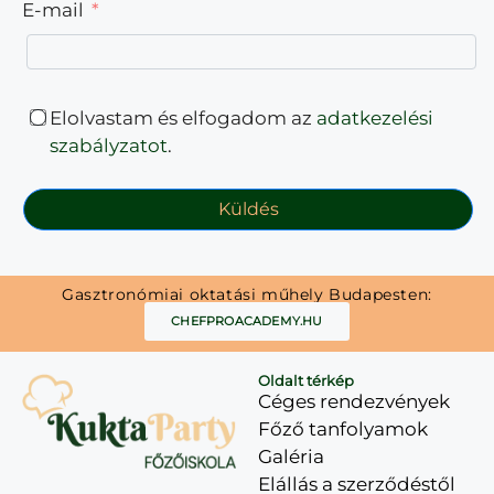
E-mail
Elolvastam és elfogadom az
adatkezelési
szabályzatot
.
Küldés
Gasztronómiai oktatási műhely Budapesten:
CHEFPROACADEMY.HU
Oldalt térkép
Céges rendezvények
Főző tanfolyamok
Galéria
Elállás a szerződéstől