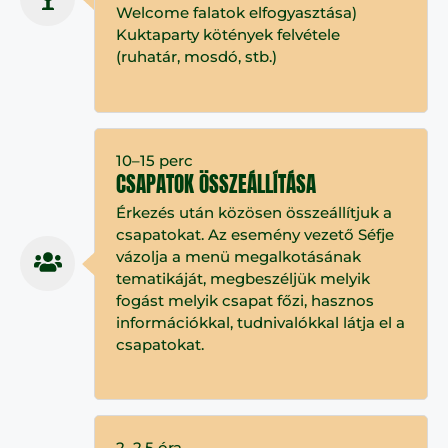
Welcome falatok elfogyasztása)
Kuktaparty kötények felvétele
(ruhatár, mosdó, stb.)
10–15 perc
CSAPATOK ÖSSZEÁLLÍTÁSA
Érkezés után közösen összeállítjuk a
csapatokat. Az esemény vezető Séfje
vázolja a menü megalkotásának
tematikáját, megbeszéljük melyik
fogást melyik csapat főzi, hasznos
információkkal, tudnivalókkal látja el a
csapatokat.
2–2,5 óra