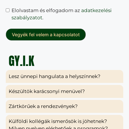
Elolvastam és elfogadom az
adatkezelési
szabályzatot
.
Vegyék fel velem a kapcsolatot
GY.I.K
Lesz ünnepi hangulata a helyszínnek?
Készültök karácsonyi menüvel?
Zártkörűek a rendezvények?
Külföldi kollégák ismerősök is jöhetnek?
Milyen nyelven elérhetőek a programok?