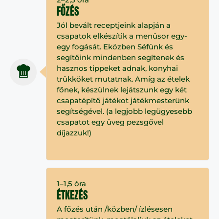
FŐZÉS
Jól bevált receptjeink alapján a
csapatok elkészítik a menüsor egy-
egy fogását. Eközben Séfünk és
segítőink mindenben segítenek és
hasznos tippeket adnak, konyhai
trükköket mutatnak. Amíg az ételek
főnek, készülnek lejátszunk egy két
csapatépítő játékot játékmesterünk
segítségével. (a legjobb legügyesebb
csapatot egy üveg pezsgővel
díjazzuk!)
1–1,5 óra
ÉTKEZÉS
A főzés után /közben/ ízlésesen