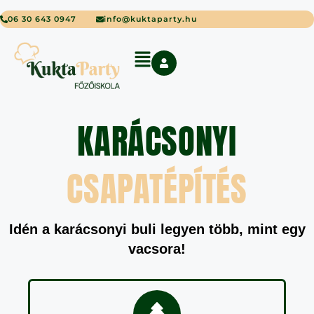
06 30 643 0947
info@kuktaparty.hu
KARÁCSONYI
CSAPATÉPÍTÉS
Idén a karácsonyi buli legyen több, mint egy
vacsora!