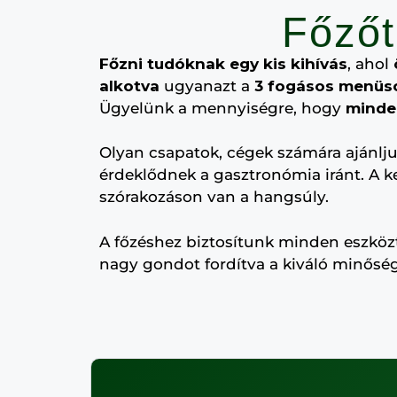
Főzőt
Főzni tudóknak egy kis kihívás
, ahol
alkotva
ugyanazt a
3 fogásos menüsor
Ügyelünk a mennyiségre, hogy
minde
Olyan csapatok, cégek számára ajánljuk
érdeklődnek a gasztronómia iránt. A kel
szórakozáson van a hangsúly.
A főzéshez biztosítunk minden eszközt
nagy gondot fordítva a kiváló minőségr