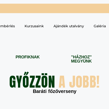
embérlés
Kurzusaink
Ajándék utalvány
Galéria
PROFIKNAK
"HÁZHOZ"
MEGYÜNK
GYŐZZÖN
A JOBB!
Baráti főzőverseny