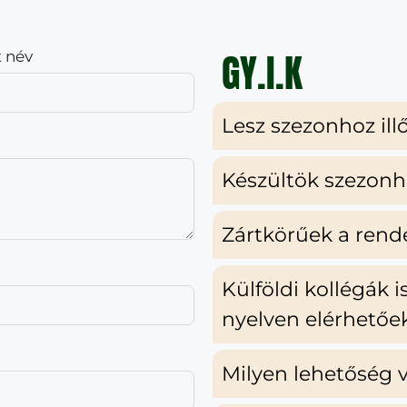
GY.I.K
t név
Lesz szezonhoz ill
Készültök szezonh
Zártkörűek a ren
Külföldi kollégák 
nyelven elérhetőe
Milyen lehetőség v