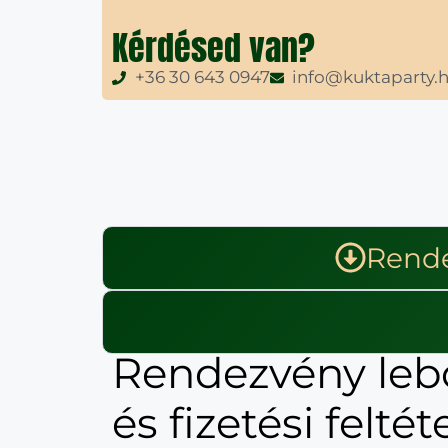
Kérdésed van?
+36 30 643 0947
info@kuktaparty.
Rendez
Rendezvény leb
és fizetési feltét