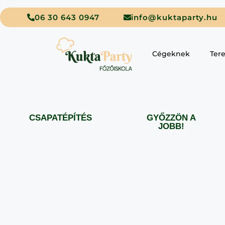
06 30 643 0947
info@kuktaparty.hu
Cégeknek
Ter
CSAPATÉPÍTÉS
GYŐZZÖN A
JOBB!