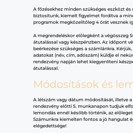
A főzésekhez minden szükséges eszközt és
biztosítunk, kiemelt figyelmet fordítva a
minő
programok megközelítőleg 4 órát vesznek i
A megrendeléskor
előlegként a végösszeg 
átutalással vagy készpénzben. Az időpont vé
beérkezése szükséges a számlánkra. Kérjük,
adatokat (név, cím, adószám) küldje el nek
rendezvény napján lehet kiegyenlíteni kész
átutalással.
Módosítások és le
A
létszám vagy dátum módosítását
, illetv
rendezvény előtti 5. munkanapon tudjuk el
lemondás ennél később történik, az előleget 
Számunkra kiemelten fontos a
jó hangulat é
elégedettsége
!