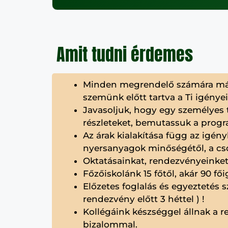
Amit tudni érdemes
Minden megrendelő számára más 
szemünk előtt tartva a Ti igényei
Javasoljuk, hogy egy személyes 
részleteket, bemutassuk a progr
Az árak kialakítása függ az igény
nyersanyagok minőségétől, a cso
Oktatásainkat, rendezvényeinket 
Főzőiskolánk 15 főtől, akár 90 fő
Előzetes foglalás és egyeztetés
rendezvény előtt 3 héttel ) !
Kollégáink készséggel állnak a r
bizalommal.