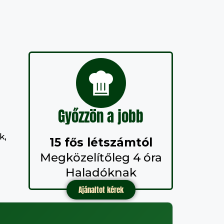
Győzzön a jobb
k,
15 fős létszámtól
Megközelítőleg 4 óra
Haladóknak
Ajánaltot kérek