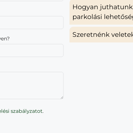
Hogyan juthatunk 
parkolási lehetős
Szeretnénk velete
yen?
lési szabályzatot
.