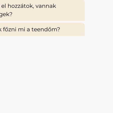
el hozzátok, vannak
égek?
k főzni mi a teendőm?