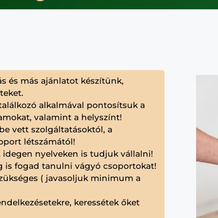
és más ajánlatot készítünk,
teket.
találkozó alkalmával pontosítsuk a
amokat, valamint a helyszínt!
be vett szolgáltatásoktól, a
port létszámától!
idegen nyelveken is tudjuk vállalni!
ig is fogad tanulni vágyó csoportokat!
 szükséges ( javasoljuk minimum a
endelkezésetekre, keressétek őket