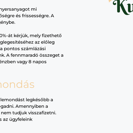
 nyersanyagot mi
ségre és frissességre
. A
génybe.
50%-át
kérjük, mely fizethető
glegesítéséhez az előleg
 a pontos számlázási
ünk. A fennmaradó összeget a
pénzben vagy 8 napos
mondás
e a lemondást legkésőbb a
fogadni. Amennyiben a
nem tudjuk visszafizetni.
s az ügyfeleink