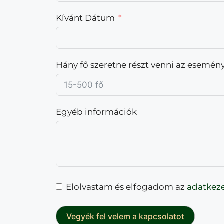
Kívánt Dátum
Hány fő szeretne részt venni az esemén
Egyéb információk
Elolvastam és elfogadom az
adatkeze
Vegyék fel velem a kapcsolatot