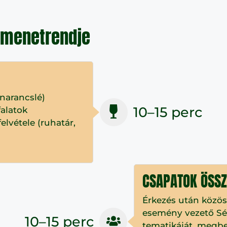
 menetrendje
narancslé)
10–15 perc
alatok
elvétele (ruhatár,
CSAPATOK ÖSSZ
Érkezés után közöse
esemény vezető Sé
10–15 perc
tematikáját, megbe