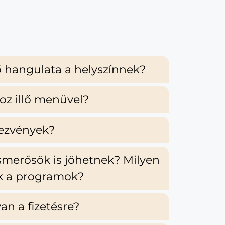
ő hangulata a helyszínnek?
oz illő menüvel?
dezvények?
ismerősök is jöhetnek? Milyen
k a programok?
an a fizetésre?