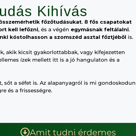
udás Kihívás
összemérhetik főzőtudásukat
.
8 fős csapatokat
t kell lefőzni
, és a végén
egymásnak feltálalni
.
nki kóstolhasson a szomszéd asztal főztjéből
is.
, akik kicsit gyakorlottabbak, vagy kifejezetten
lemes ízek mellett itt is a jó hangulaton és a
, sőt a séfet is. Az alapanyagról is mi gondoskodun
e és a frissességre.
Amit tudni érdemes