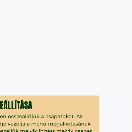
EÁLLÍTÁSA
n összeállítjuk a csapatokat. Az
fje vázolja a menü megalkotásának
széljük melyik fogást melyik csapat