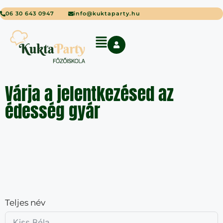
06 30 643 0947
info@kuktaparty.hu
Várja a jelentkezésed az
édesség gyár
Teljes név