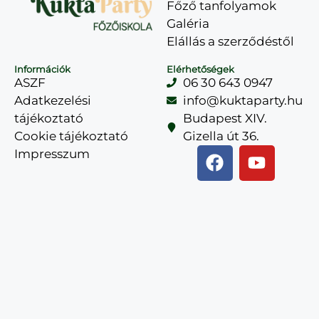
Főző tanfolyamok
Galéria
Elállás a szerződéstől
Információk
Elérhetőségek
ASZF
06 30 643 0947
Adatkezelési
info@kuktaparty.hu
tájékoztató
Budapest XIV.
Cookie tájékoztató
Gizella út 36.
Impresszum