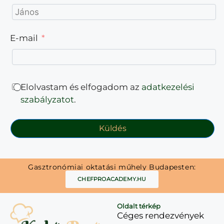
E-mail
Elolvastam és elfogadom az
adatkezelési
szabályzatot
.
Küldés
Gasztronómiai oktatási műhely Budapesten:
CHEFPROACADEMY.HU
Oldalt térkép
Céges rendezvények